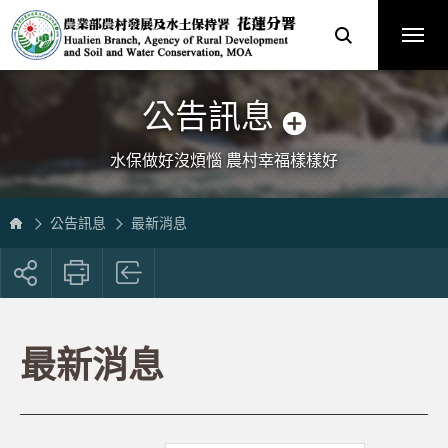
跳
農
到
業
主
部
要
農
內
村
容
發
區
展
塊
及
水
土
保
公告訊息
持
署
花
蓮
分
水保做好沒煩惱 農村幸福樣樣好
署
全
球
資
訊
網
公告訊息
最新消息
展
開
社
群
按
最新消息
鈕