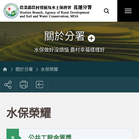
跳
農
到
業
主
部
要
農
內
村
容
發
區
展
塊
及
水
土
保
關於分署
持
署
花
蓮
分
水保做好沒煩惱 農村幸福樣樣好
署
全
球
資
訊
網
關於分署
水保榮耀
展
開
社
群
按
水保榮耀
鈕
公共工程金質獎