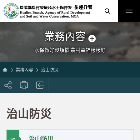
跳
農
到
業
主
部
要
農
內
村
容
發
區
展
塊
及
水
土
保
業務內容
持
署
花
蓮
分
水保做好沒煩惱 農村幸福樣樣好
署
全
球
資
訊
網
業務內容
治山防災
展
開
社
群
按
治山防災
鈕
治山防災