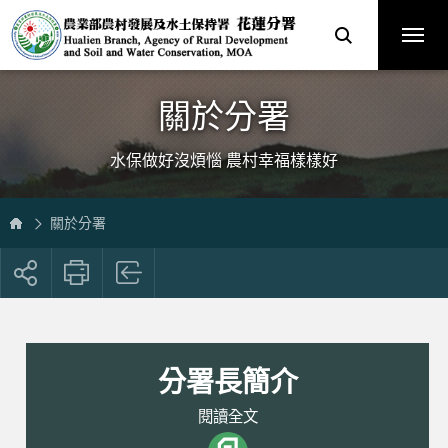
跳
農
到
業
主
部
要
農
內
村
容
發
區
展
塊
及
水
土
保
關於分署
持
署
花
蓮
分
水保做好沒煩惱 農村幸福樣樣好
署
全
球
資
訊
網
關於分署
展
開
社
群
按
鈕
分署長簡介
閱讀全文