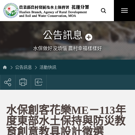
跳
農
到
業
主
部
要
農
內
村
容
發
區
展
塊
及
水
土
保
公告訊息
持
署
花
蓮
分
水保做好沒煩惱 農村幸福樣樣好
署
全
球
資
訊
網
公告訊息
活動快訊
展
開
社
群
按
​水保創客花樂ME－113年
鈕
度東部水土保持與防災教
育創意教具設計徵選