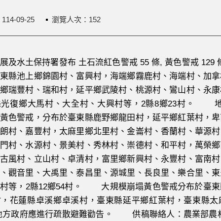
：
114-09-25
瀏覽人次：152
水土保持署發布 土石流紅色警戒 55 條, 黃色警戒 12
東縣池上鄉錦園村、富興村，海端鄉霧鹿村、海端村、加拿
鄉瑞豐村、瑞和村，延平鄉武陵村、桃源村、鸞山村、永康
縣光復鄉大馬村、大全村、大興村等，2縣8鄉23村。 
色警戒，分布於臺東縣鹿野鄉龍田村，延平鄉紅葉村，卑
朗村、嘉豐村，太麻里鄉北里村、金崙村、香蘭村、華源村
門村、水源村、景美村、秀林村、崇德村、和平村，萬榮鄉
古風村、立山村、卓清村，富里鄉新興村、永豐村、富南村
、觀音里、大禹里、泰昌里、源城里、長良里、樂合里、東
村等，2縣12鄉54村。 大規模崩塌黃色警戒分布於臺
，花蓮縣卓溪鄉卓溪村，臺東縣延平鄉紅葉村，臺東縣太麻
方政府應進行疏散避難勸告。 供稿聯絡人：農業部農