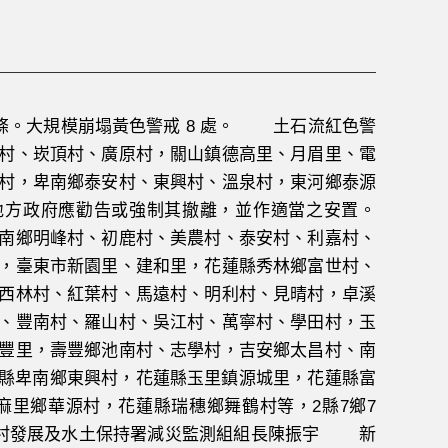
9 條。大規模崩塌黃色警戒 8 處。 土石流紅色警
村、崁頂村、廣原村，關山鎮德高里、月眉里、電
村，卑南鄉泰安村、東興村、溫泉村，東河鄉泰源
地方政府應勸告或強制其撤離，並作適當之安置。
南鄉明峰村、初鹿村、美農村、泰安村、利嘉村、
，臺東市新園里、建和里，花蓮縣秀林鄉富世村、
西林村、紅葉村、馬遠村、明利村、見晴村，卓溪
、豐南村、羅山村、吳江村、萬寧村、學田村，玉
豐里，壽豐鄉池南村、志學村，吉安鄉太昌村、南
東縣卑南鄉東興村，花蓮縣玉里鎮源城里，花蓮縣富
里鄉華源村，花蓮縣瑞穗鄉舞鶴村等，2縣7鄉7
村發展及水土保持署減災監測組組長陳振宇 新