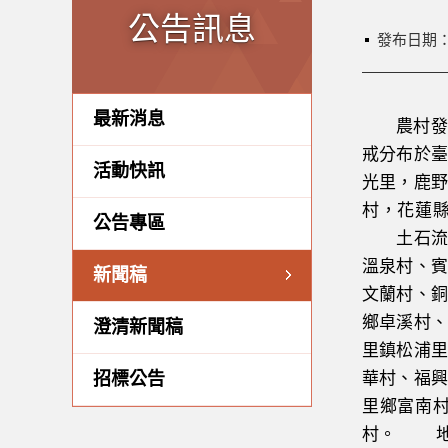
公告訊息
發布日期
最新消息
農村發展及
戒分布於臺
活動快訊
光里，鹿野
村，花蓮
公告專區
土石流黃
溫泉村、賓
新聞稿
文蘭村、銅
鄉卓溪村、
澄清新聞稿
里鎮松浦里
招標公告
華村、福興
里鄉富南村
村。 地