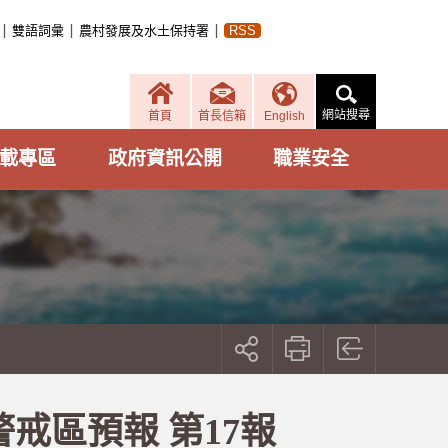
雙語詞彙
農村發展及水土保持署
RSS
網站搜尋
首頁
首長信箱
English
載專區
政府資訊公開
職業安全
展
開
社
群
按
戒區預報 第17報
鈕