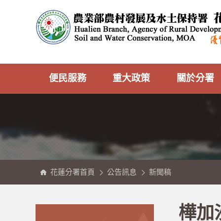
跳
農
到
業
主
部
要
農
內
村
容
發
區
展
塊
及
水
土
保
持
署
花
蓮
分
便民服務
重大政策
關於分署
署
全
球
資
訊
網
花蓮分署首頁
公告訊息
新聞稿
:::
:::
樺加