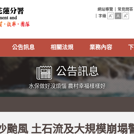
:::
網站導覽
常見問答
字級
公告訊息
相關法規
業務內容
下
公告訊息
水保做好沒煩惱 農村幸福樣樣好
沙颱風 土石流及大規模崩塌警