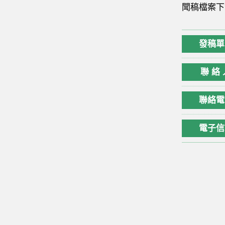
聞稿檔案下載 ht
發稿單
聯 絡 
聯絡電
電子信