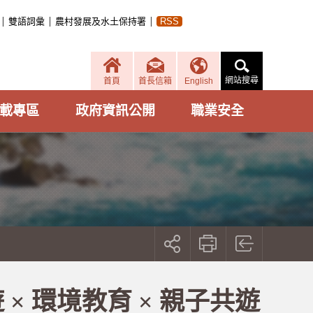
雙語詞彙
農村發展及水土保持署
RSS
網站搜尋
首頁
首長信箱
English
載專區
政府資訊公開
職業安全
展
開
社
群
按
 環境教育 × 親子共遊
鈕