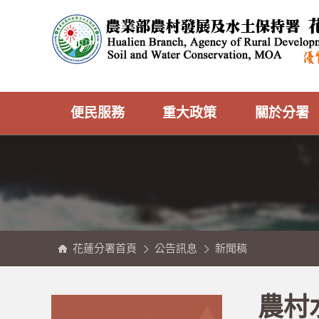
跳
農
到
業
主
部
要
農
內
村
容
發
區
展
塊
及
水
土
保
持
署
花
蓮
分
便民服務
重大政策
關於分署
署
全
球
資
訊
網
花蓮分署首頁
公告訊息
新聞稿
:::
:::
農村