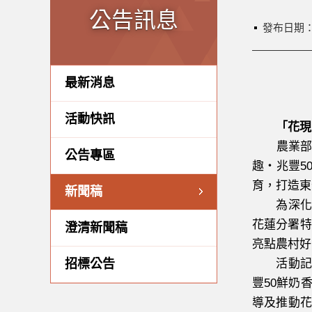
公告訊息
發布日期
最新消息
活動快訊
「花現
農業部農
公告專區
趣・兆豐5
育，打造東
新聞稿
為深化農
花蓮分署特
澄清新聞稿
亮點農村好
招標公告
活動記者
豐50鮮奶
導及推動花