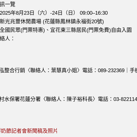
訊一覽
5年8月23日（六）-24日（日） 09:00–16:30
兆豐休閒農場 (花蓮縣鳳林鎮永福街20號)
民眾(門票特惠)、宜花東三縣居民(門票免費)自由入園
絡人：
合行銷〈聯絡人：葉慧真小姐〉電話：089-232369｜手機：09
保署花蓮分署〈聯絡人：陳子裕科長〉電話：03-8221141
8_鮮奶節記者會新聞稿及照片