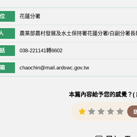
位
花蓮分署
人
農業部農村發展及水土保持署花蓮分署/白副分署長
話
038-221141轉6602
箱
chaochin@mail.ardswc.gov.tw
本篇內容給予您的感覺？( 