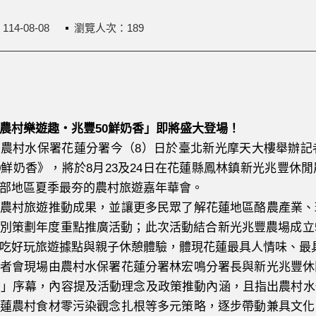
：
114-08-08
瀏覽人次：189
農村樂遊趣・兆豐50鮮奶香」即將盛大登場！
村水保署花蓮分署今（8）日於臺北新光摩天大樓舉辦記
0鮮奶香》，將於8月23及24日在花蓮縣鳳林鎮新光兆豐
部地區夏季最夯的農村旅遊嘉年華會。
村旅遊推動成果，並讓更多民眾了解花蓮地區酪農產業、
別策劃年度重點推廣活動；此次活動結合新光兆豐農場成立
吃好玩旅遊據點與親子休憩體驗，體現花蓮最具人情味、最
會現場由農村水保署花蓮分署林宏鳴分署長與新光兆豐休
香」序幕，內容提及活動理念及政策推動內涵，且指出農村
蓮農村食材零污染觀念扎根等多元策略，逐步帶動兼具文化