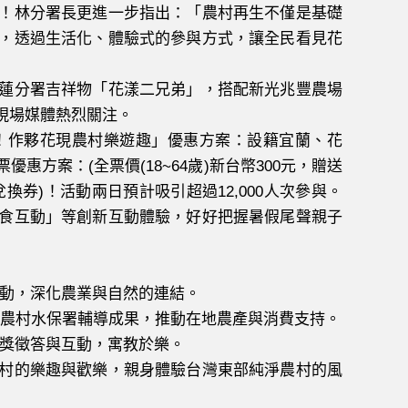
！林分署長更進一步指出：「農村再生不僅是基礎
，透過生活化、體驗式的參與方式，讓全民看見花
蓮分署吉祥物「花漾二兄弟」，搭配新光兆豐農場
現場媒體熱烈關注。
作夥花現農村樂遊趣」優惠方案：設籍宜蘭、花
方案：(全票價(18~64歲)新台幣300元，贈送
費兌換券)！活動兩日預計吸引超過12,000人次參與。
食互動」等創新互動體驗，好好把握暑假尾聲親子
動，深化農業與自然的連結。
農村水保署輔導成果，推動在地農產與消費支持。
獎徵答與互動，寓教於樂。
村的樂趣與歡樂，親身體驗台灣東部純淨農村的風