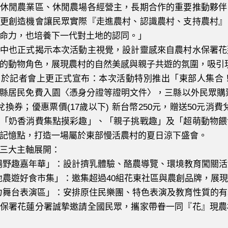
休閒農業區、休閒農場各經營主，長期合作的重要推動夥伴
更創造機會讓民眾實際『走進農村、認識農村、支持農村』
命力，也培養下一代對土地的認同。」
也正式揭示本次活動主視覺，設計靈感來自農村水保署花
的動物角色，展現農村的自然美感與親子共遊的氛圍，吸引
記者會上更正式宣布：本次活動特別推出「東部人集合！
縣居民免費入園〈憑身分證等證明文件〉，三縣以外民眾購票優惠
費兌換券；優惠票價(17歲以下) 新台幣250元，贈送50元消
「奶香消費集點摸彩趣」、「親子挑戰趣」及「超萌動物餵
記憶點，打造一場屬於東部慢活農村的夏日涼下盛會。
大主軸展開：
野趣嘉年華」：設計擠乳體驗、酪農導覽、環境教育闖關活
遊好食市集」：邀集超過40組花東社區與農創品牌，展現
舞台表演區」：安排原住民樂團、特色表演及教育性質的有
署花蓮分署誠摯邀請全國民眾，攜家帶眷一同『花』現農