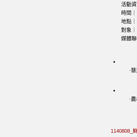
活動資
時間｜202
地點｜新光
對象｜全國
媒體聯
·慧泓整
·農村水
114080