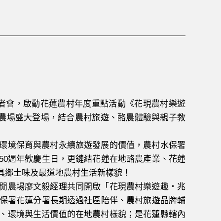
者會，啟動花蓮農村年度重點活動《花現農村樂遊
休閒農場盛大登場，結合農村旅遊、酪農體驗與親子教
環境保育與農村永續旅遊發展的價值，農村水保署
50週年歡慶生日，更鏈結花蓮在地酪農產業、花蓮
具鄉土味及最道地農村生活新樣貌！
閒農場廖文毅經理共同開啟「花現農村樂遊趣・兆
水保署花蓮分署長期透過社區陪伴、農村旅遊品牌輔
、環境與生活價值的在地農村樣貌；是花蓮縣轄內