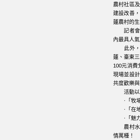
農村社區及
建設改善，
蓮農村的生
記者會中
內最具人氣
此外，於
蓮、臺東三
100元消
現場並設計
共度歡樂與
活動以三
·「牧場
·「在地農
·「魅力
農村水保
情萬種！