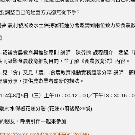
要調整自己的經營方式卻無從下手?
瀾夢 農村發展及水土保持署花蓮分署邀請到兩位致力於食農
】
—認識食農教育與推動原則 講師｜陳芬瑜 課程簡介｜透過「
共同凝聚食農教育推動目的，並了解《食農教育法》內容。
—見「食」又見「農」-食農教育推動實務經驗分享 講師｜簡
經驗分享，提供農遊業者嶄新的想法。
14年8月5日（三）上午10：00-12：00／下午13：30-16：0
農村水保署花蓮分署 (花蓮市府後路26號)
趣的朋友，呼朋引伴一起來參加
https://forms.gle/uD4vcdDEF6s12e1W6