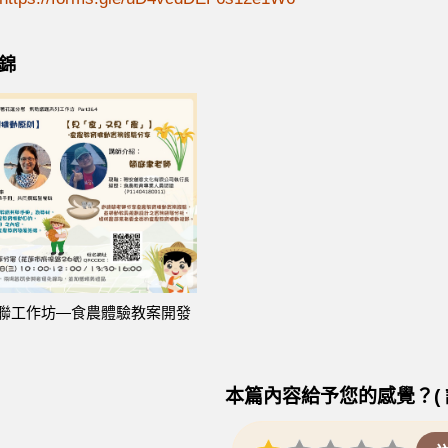
錦
聯工作坊—食農體驗教案開發
本篇內容給予您的感覺？( 