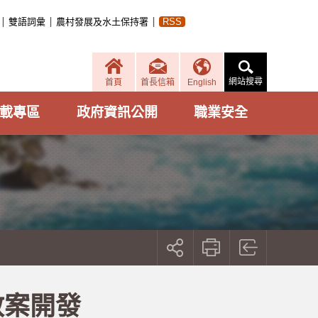
雙語詞彙
農村發展及水土保持署
RSS
網站搜尋
首頁
首長信箱
English
載專區
政府資訊公開
職業安全
展
開
社
群
按
教案開發
鈕