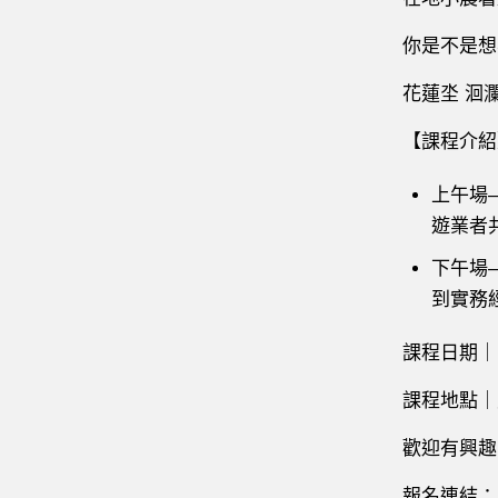
你是不是想
花蓮坔 洄
【課程介紹
上午場
遊業者
下午場
到實務
課程日期｜1
課程地點｜
歡迎有興
報名連結：