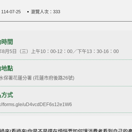
：
114-07-25
瀏覽人次：333
動時間
年8月5日（三）上午10：00-12：00／下午13：30-16：00
動地點
水保署花蓮分署 (花蓮市府後路26號)
名方式
s://forms.gle/uD4vcdDEF6s12e1W6
過來!看過來!你是不是還在煩惱要如何讓消費者看到自己的產