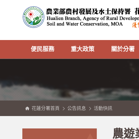
跳
農
到
業
主
部
要
農
內
村
容
發
區
展
塊
及
水
土
保
持
署
花
蓮
分
便民服務
重大政策
關於分署
署
全
球
資
訊
網
花蓮分署首頁
公告訊息
活動快訊
:::
:::
農遊