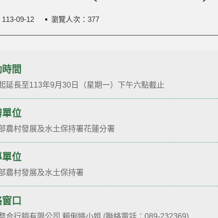
：
113-09-12
瀏覽人次：377
動時間
起延長至113年9月30日（星期一）下午六點截止
辦單位
部農村發展及水土保持署花蓮分署
導單位
部農村發展及水土保持署
絡窗口
整合行銷有限公司 賴俐婷小姐 (聯絡電話：089-232369)