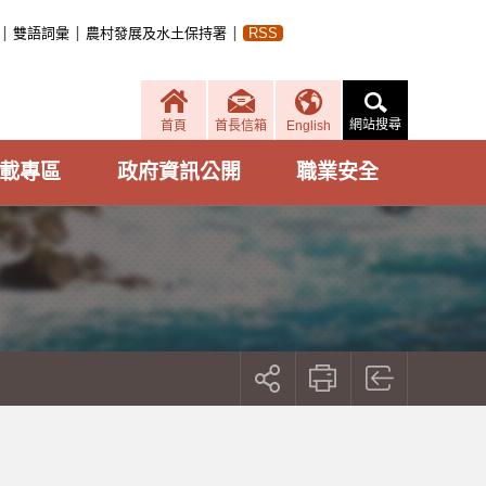
雙語詞彙
農村發展及水土保持署
RSS
網站搜尋
首頁
首長信箱
English
載專區
政府資訊公開
職業安全
展
開
社
群
按
鈕