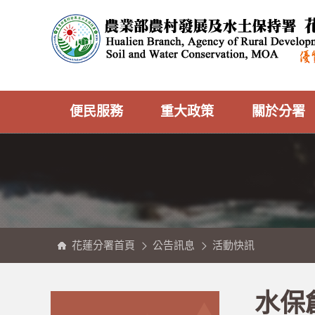
跳
農
到
業
主
部
要
農
內
村
容
發
區
展
塊
及
水
土
保
持
署
花
蓮
分
便民服務
重大政策
關於分署
署
全
球
資
訊
網
花蓮分署首頁
公告訊息
活動快訊
:::
:::
水保