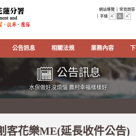
:::
網站導覽
常見問答
字級
公告訊息
相關法規
業務內容
下
公告訊息
水保做好沒煩惱 農村幸福樣樣好
創客花樂ME(延長收件公告)