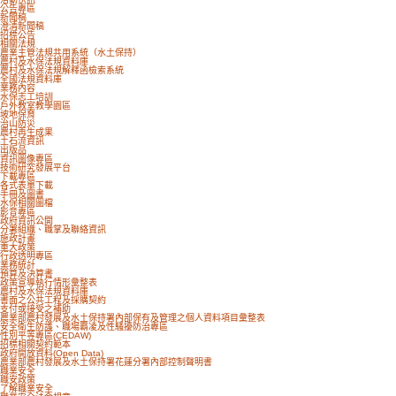
公告專區
瀏覽人次：1492
新聞稿
澄清新聞稿
招標公告
相關法規
農業主管法規共用系統（水土保持）
農村及水保法規資料庫
農村及水保法規解釋函檢索系統
全國法規資料庫
業務內容
水保志工培訓
戶外教室教學園區
坡地保育
治山防災
農村再生成果
土石流資訊
出版品
資訊圖像專區
技術研究發展平台
下載專區
各式表單下載
手冊及圖書
水保相關圖檔
影音專區
政府資訊公開
分署組織、職掌及聯絡資訊
施政計畫
重大政策
行政透明專區
業務統計
預算及決算書
政策宣導執行情形彙整表
農村及水保法規資料庫
書面之公共工程及採購契約
支付或接受之補助
農業部農村發展及水土保持署內部保有及管理之個人資料項目彙整表
安全衛生防護、職場霸凌及性騷擾防治專區
性別平等專區(CEDAW)
招標相關契約範本
政府開放資料(Open Data)
農業部農村發展及水土保持署花蓮分署內部控制聲明書
職業安全
職安政策
了解職業安全