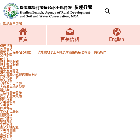
跳
農
到
業
主
部
要
農
內
村
容
發
區
展
塊
及
行動版選單開關
水
土
保
關於分署
持
首頁
首長信箱
English
署
花
蓮
便民服務
分
首長信箱
水保做好沒煩惱 農村幸福樣樣好
署
農地水土保持貼心服務—山坡地農地水土保持及附屬設施補助輔導申請及施作
全
常見問答
球
E社群
資
線上申辦服務
訊
線上查詢服務
網
廉政專區
關於分署
歷任首長
檔案應用專區
企業團體捐款認養植樹申辦
戶外教室申請
展
重大政策
整體性治山防災
開
大規模崩塌防減災
農村再生
社
行政院重大政策
農業部重大政策
群
關於分署
分署長簡介
按
分署沿革
歷任首長
李鎮洋
鈕
工作地區概況
組織架構
業務職掌
聯絡資訊
水保榮耀
辦公大樓配置
分署位置圖
公告訊息
更新日期：
2017-11-28
最新消息
活動快訊