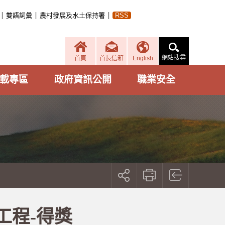
雙語詞彙
農村發展及水土保持署
RSS
網站搜尋
首頁
首長信箱
English
載專區
政府資訊公開
職業安全
展
開
社
群
按
工程-得獎
鈕