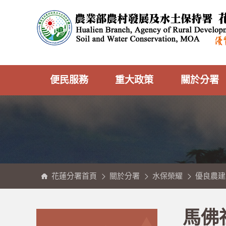
跳
農
到
業
主
部
要
農
內
村
容
發
區
展
塊
及
水
土
保
持
署
花
蓮
分
便民服務
重大政策
關於分署
署
全
球
資
訊
網
花蓮分署首頁
關於分署
水保榮耀
優良農建
:::
:::
馬佛