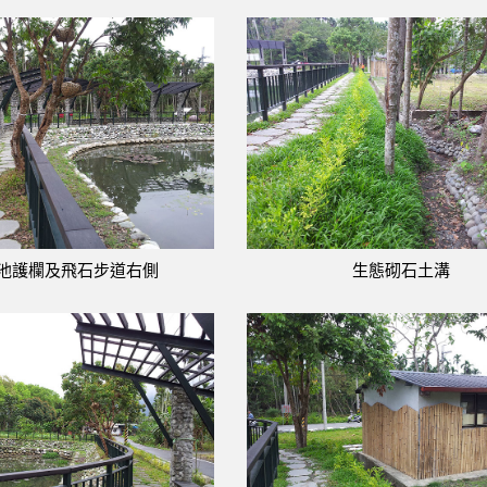
池護欄及飛石步道右側
生態砌石土溝