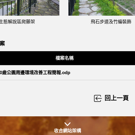
生態解說區爬藤架
飛石步道及竹編裝飾
案
檔案名稱
00歲公園周邊環境改善工程簡報.odp
回上一頁
收合網站架構