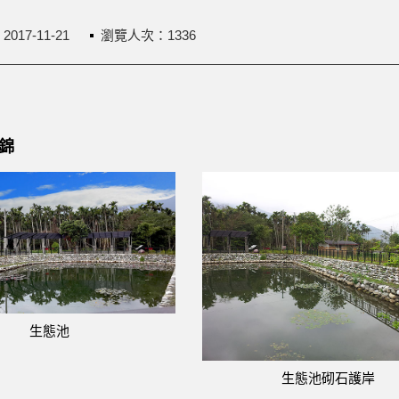
：
2017-11-21
瀏覽人次：1336
錦
生態池
生態池砌石護岸