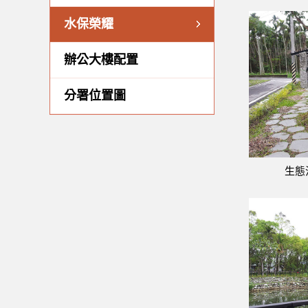
水保榮耀
辦公大樓配置
分署位置圖
生態